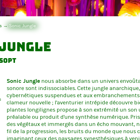
s
Sonic Jungle
 Jungle
sopt
Sonic Jungle
nous absorbe dans un univers envoûtant
sonore sont indissociables. Cette jungle anarchique,
cybernétiques suspendues et aux embranchements mu
s
clameur nouvelle ; l'aventurier intrépide découvre 
plantes longilignes propose à son extrémité un son 
préalable ou produit d'une synthèse numérique. Pris
des végétaux et immergés dans un écho mouvant, n
fil de la progression, les bruits du monde que nous
imaginant ceux des paysages synesthésiques à veni