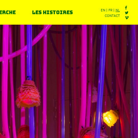
erche
Les histoires
EN
FR
NL
CONTACT