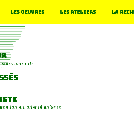
Les oeuvres
Les ateliers
La rech
ur
voirs narratifs
ssés
este
mmation art-orienté-enfants