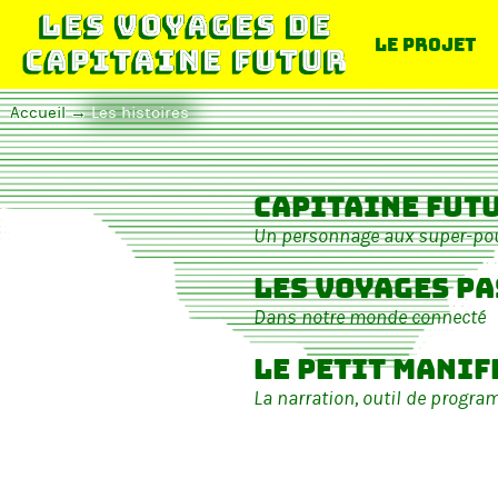
Le projet
Accueil
Les histoires
Capitaine fut
Un personnage aux super-pou
Les voyages pa
Dans notre monde connecté
Le petit manif
La narration, outil de progra