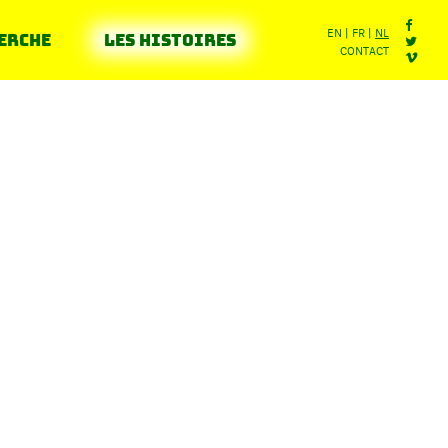
erche
Les histoires
EN
FR
NL
CONTACT